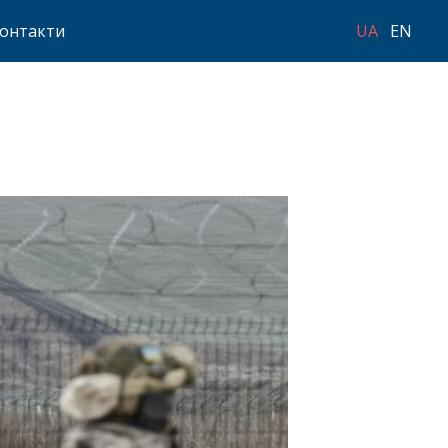
онтакти
UA
EN