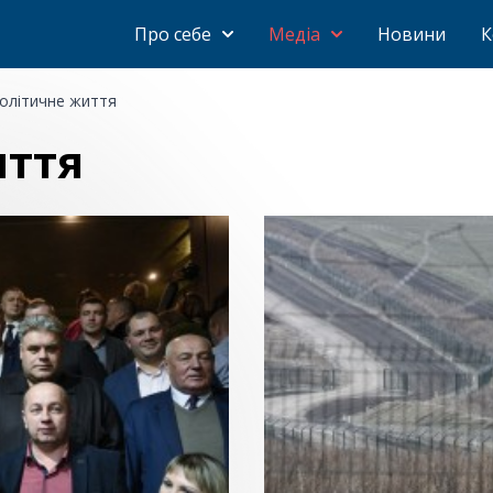
Про себе
Медіа
Новини
К
олітичне життя
иття