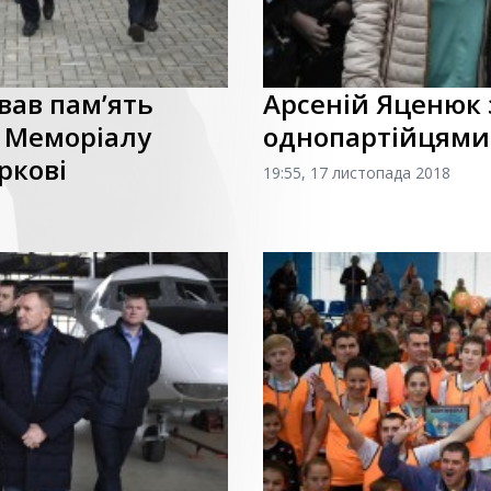
вав пам’ять
Арсеній Яценюк з
я Меморіалу
однопартійцями
ркові
19:55, 17 листопада 2018