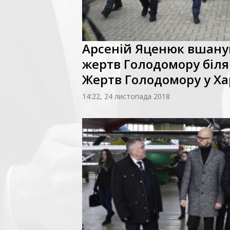
Арсеній Яценюк вшану
жертв Голодомору біл
Жертв Голодомору у Ха
14:22, 24 листопада 2018