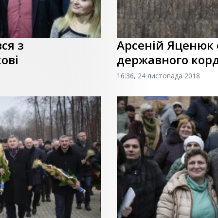
ся з
Арсеній Яценюк
ові
державного корд
16:36, 24 листопада 2018