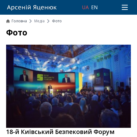
UA
EN
Open 
Головна
Медіа
Фото
Фото
18-й Київський Безпековий Форум