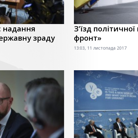
с надання
З'їзд політичної
державну зраду
фронт»
13:03, 11 листопада 2017