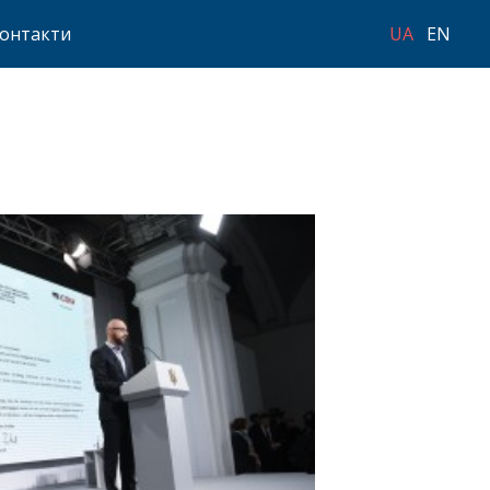
онтакти
UA
EN