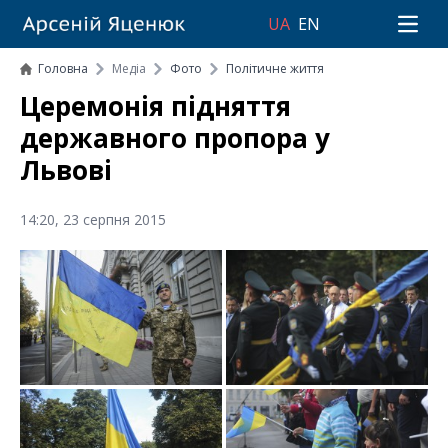
UA
EN
Open 
Головна
Медіа
Фото
Політичне життя
Церемонія підняття
державного пропора у
Львові
14:20, 23 серпня 2015