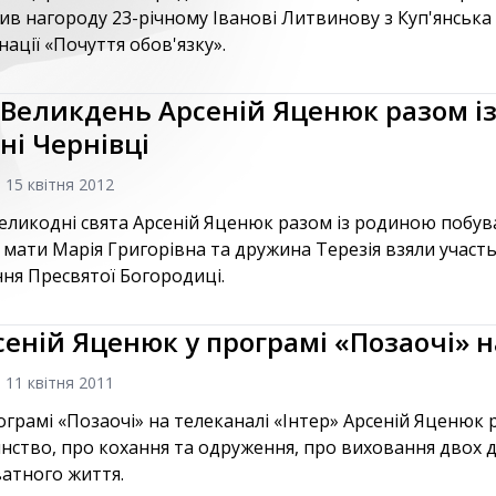
ив нагороду 23-річному Іванові Литвинову з Куп'янська
нації «Почуття обов'язку».
 Великдень Арсеній Яценюк разом із
дні Чернівці
, 15 квітня 2012
еликодні свята Арсеній Яценюк разом із родиною побував
 мати Марія Григорівна та дружина Терезія взяли участь
ння Пресвятої Богородиці.
сеній Яценюк у програмі «Позаочі» н
, 11 квітня 2011
ограмі «Позаочі» на телеканалі «Інтер» Арсеній Яценюк р
нство, про кохання та одруження, про виховання двох д
атного життя.