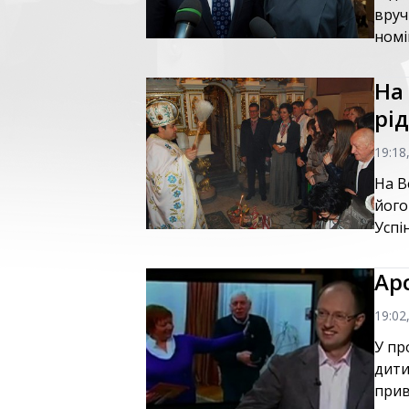
вруч
номі
На
рі
19:18
На В
його
Успі
Ар
19:02
У пр
дити
прив