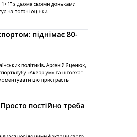
 1+1" з двома своїми доньками.
ує на погані оцінки.
портом: піднімає 80-
їнських політиків. Арсеній Яценюк,
 спортклубу «Акваріум» та штовхає
я коментувати цю пристрасть
«Просто постійно треба
оділився невідомими фактами свого