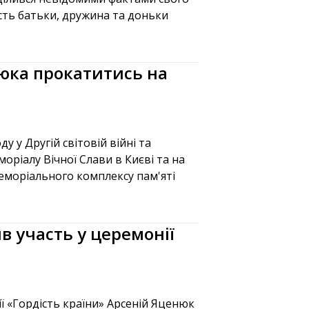
асть батьки, дружина та доньки
юка прокатитись на
у у Другій світовій війні та
ріалу Вічної Слави в Києві та на
еморіального комплексу пам'яті
в участь у церемонії
ї «Гордість країни» Арсеній Яценюк