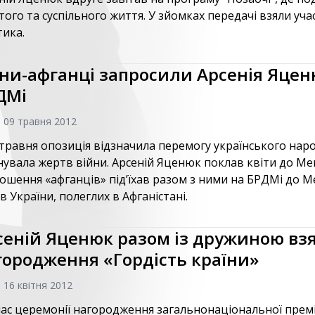
того та суспільного життя. У зйомках передачі взяли уч
тика.
їни-афганці запросили Арсенія Яцен
ДМі
, 09 травня 2012
 травня опозиція відзначила перемогу українського народ
увала жертв війни. Арсеній Яценюк поклав квіти до Мемо
ошення «афганців» під’їхав разом з ними на БРДМі до М
ів України, полеглих в Афганістані.
сеній Яценюк разом із дружиною взя
городження «Гордість країни»
, 16 квітня 2012
час церемонії нагородження загальнонаціональної премі