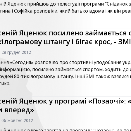
ній Яценюк прийшов до телестудії програми "Сніданок з
тина і Софійка розповіли, який батько вдома і як він реаг
сеній Яценюк посилено займається с
ілограмову штангу і бігає крос, - ЗМІ
, 28 грудня 2012
ння «Сегодня» розповіло про спортивні уподобання укра
х інформацією, посилено займається спортом, ходить до
грудей 80-тикілограмову штангу. Інші ЗМІ також взялис
тика.
сеній Яценюк у програмі «Позаочі»: 
и вперед»
, 06 жовтня 2012
ній Яценюк вдруге завітав на програму "Позаочі", де п