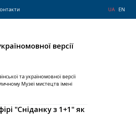
онтакти
UA
EN
країномовної версії
їнської та україномовної версії
толичному Музеї мистецтв імені
рі "Сніданку з 1+1" як