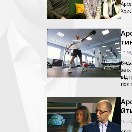
Арсе
Хрис
Ар
тик
12:56
Вида
за ї
від 
полі
Ар
йт
16:57
Арсе