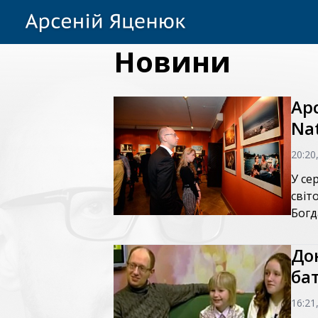
Новини
Ар
Na
20:20
У се
світ
Богд
До
ба
16:21