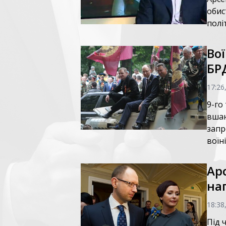
обис
полі
Во
БР
17:26
9-го
вшан
запр
воїн
Ар
на
18:38
Під 