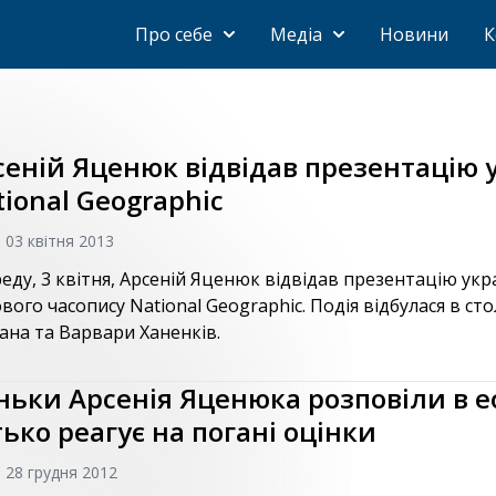
Про себе
Медіа
Новини
К
сеній Яценюк відвідав презентацію у
tional Geographic
, 03 квітня 2013
реду, 3 квітня, Арсеній Яценюк відвідав презентацію укра
ового часопису National Geographic. Подія відбулася в с
ана та Варвари Ханенків.
ньки Арсенія Яценюка розповіли в ефі
тько реагує на погані оцінки
, 28 грудня 2012